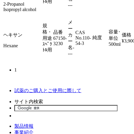
ﾄﾙ用
2-Propanol
---
Isopropyl alcohol
メ
規
ー
格・
容量･
品番
CAS
ヘキサン
カ
価格
純度
No.
110-
用途
67150-
単位
¥3,90
ー
54-3
3230
ｽﾍﾟｸ
500ml
Hexane
名
-
ﾄﾙ用
---
1
試薬のご購入とご使用に際して
サイト内検索
製品情報
事業紹介