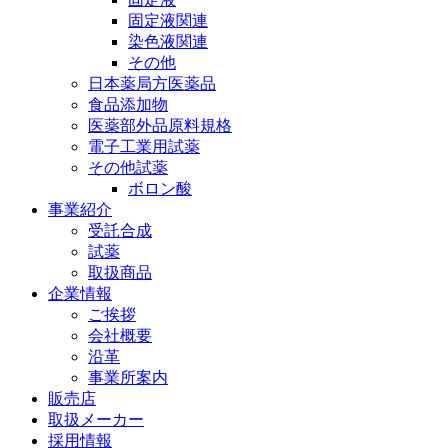
固定液関連
染色液関連
その他
日本薬局方医薬品
食品添加物
医薬部外品原料規格
電子工業用試薬
その他試薬
ボロン酸
事業紹介
受託合成
試薬
取扱商品
企業情報
ご挨拶
会社概要
沿革
事業所案内
販売店
取扱メーカー
採用情報