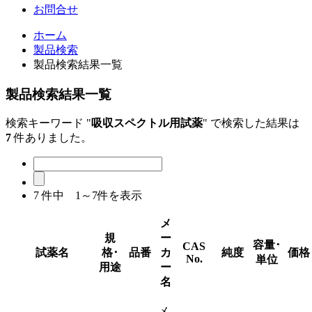
お問合せ
ホーム
製品検索
製品検索結果一覧
製品検索結果一覧
検索キーワード "
吸収スペクトル用試薬
" で検索した結果は
7
件ありました。
7
件中 1～7件を表示
メ
規
ー
容量･
CAS
試薬名
格･
品番
カ
純度
価格
No.
単位
用途
ー
名
メ