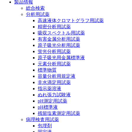
製品情報
総合検索
分析用試薬
高速液体クロマトグラフ用試薬
精密分析用試薬
吸収スペクトル用試薬
有害金属分析用試薬
原子吸光分析用試薬
蛍光分析用試薬
原子吸光用金属標準液
元素分析用試薬
標準物質
容量分析用規定液
非水滴定用試薬
指示薬溶液
ぬれ張力試験液
pH測定用試薬
pH標準液
残留塩素測定用試薬
病理検査用試薬
包埋剤
固定液