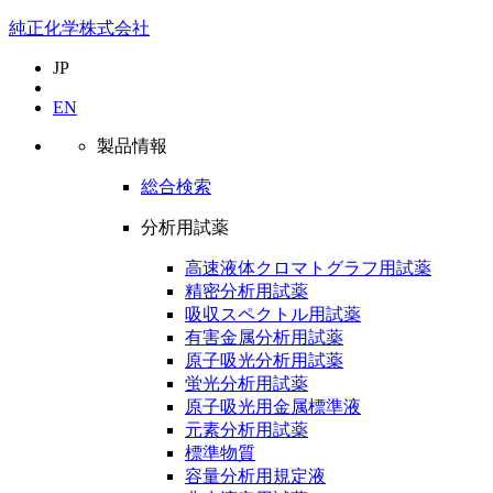
純正化学株式会社
JP
EN
製品情報
総合検索
分析用試薬
高速液体クロマトグラフ用試薬
精密分析用試薬
吸収スペクトル用試薬
有害金属分析用試薬
原子吸光分析用試薬
蛍光分析用試薬
原子吸光用金属標準液
元素分析用試薬
標準物質
容量分析用規定液