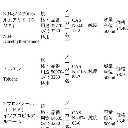
メ
規
N,N-ジメチルホ
ー
格・
容量･
ルムアミド（Ｄ
品番
CAS
カ
価格
純度
No.
68-
用途
35770-
単位
ＭＦ）
¥4,40
ー
12-2
3230
ｽﾍﾟｸ
500ml
名
-
N,N-
ﾄﾙ用
---
Dimethylformamide
メ
規
ー
格・
容量･
品番
CAS
トルエン
カ
価格
純度
No.
108-
用途
50070-
単位
¥8,70
ー
88-3
3230
ｽﾍﾟｸ
500ml
Toluene
名
-
ﾄﾙ用
---
メ
2-プロパノール
規
ー
（ＩＰＡ）
格・
容量･
品番
CAS
カ
価格
イソプロピルア
純度
No.
67-
用途
64605-
単位
¥3,40
ー
ルコール
63-0
3230
ｽﾍﾟｸ
500ml
名
-