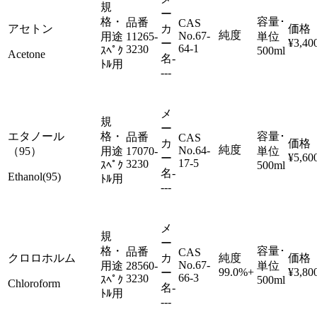
規
ー
格・
容量･
品番
CAS
アセトン
カ
価格
純度
No.
67-
用途
11265-
単位
¥3,40
ー
64-1
3230
ｽﾍﾟｸ
500ml
Acetone
名
-
ﾄﾙ用
---
メ
規
ー
エタノール
格・
容量･
品番
CAS
カ
価格
純度
No.
64-
（95）
用途
17070-
単位
¥5,60
ー
17-5
3230
ｽﾍﾟｸ
500ml
名
-
Ethanol(95)
ﾄﾙ用
---
メ
規
ー
格・
容量･
品番
CAS
クロロホルム
カ
純度
価格
No.
67-
用途
28560-
単位
99.0%+
¥3,80
ー
66-3
3230
ｽﾍﾟｸ
500ml
Chloroform
名
-
ﾄﾙ用
---