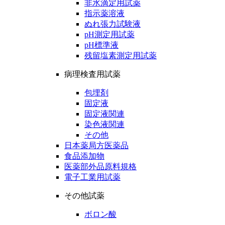
非水滴定用試薬
指示薬溶液
ぬれ張力試験液
pH測定用試薬
pH標準液
残留塩素測定用試薬
病理検査用試薬
包埋剤
固定液
固定液関連
染色液関連
その他
日本薬局方医薬品
食品添加物
医薬部外品原料規格
電子工業用試薬
その他試薬
ボロン酸