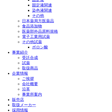
固定液関連
染色液関連
その他
日本薬局方医薬品
食品添加物
医薬部外品原料規格
電子工業用試薬
その他試薬
ボロン酸
事業紹介
受託合成
試薬
取扱商品
企業情報
ご挨拶
会社概要
沿革
事業所案内
販売店
取扱メーカー
採用情報