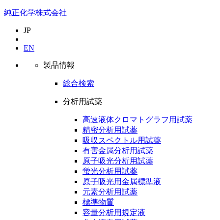
純正化学株式会社
JP
EN
製品情報
総合検索
分析用試薬
高速液体クロマトグラフ用試薬
精密分析用試薬
吸収スペクトル用試薬
有害金属分析用試薬
原子吸光分析用試薬
蛍光分析用試薬
原子吸光用金属標準液
元素分析用試薬
標準物質
容量分析用規定液