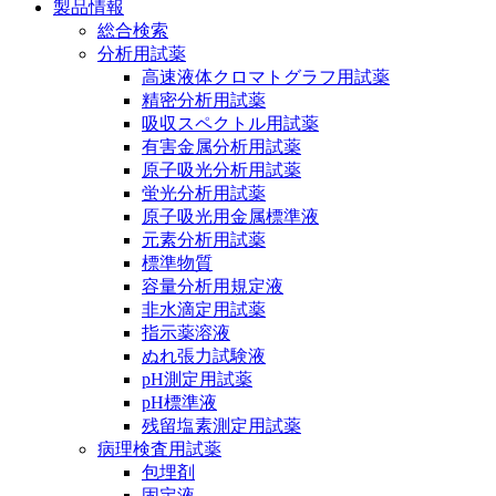
製品情報
総合検索
分析用試薬
高速液体クロマトグラフ用試薬
精密分析用試薬
吸収スペクトル用試薬
有害金属分析用試薬
原子吸光分析用試薬
蛍光分析用試薬
原子吸光用金属標準液
元素分析用試薬
標準物質
容量分析用規定液
非水滴定用試薬
指示薬溶液
ぬれ張力試験液
pH測定用試薬
pH標準液
残留塩素測定用試薬
病理検査用試薬
包埋剤
固定液