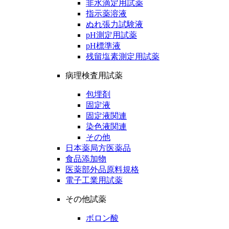
非水滴定用試薬
指示薬溶液
ぬれ張力試験液
pH測定用試薬
pH標準液
残留塩素測定用試薬
病理検査用試薬
包埋剤
固定液
固定液関連
染色液関連
その他
日本薬局方医薬品
食品添加物
医薬部外品原料規格
電子工業用試薬
その他試薬
ボロン酸