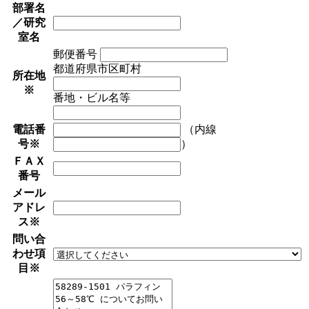
部署名
／研究
室名
郵便番号
都道府県市区町村
所在地
※
番地・ビル名等
電話番
（内線
号
※
）
ＦＡＸ
番号
メール
アドレ
ス
※
問い合
わせ項
目
※