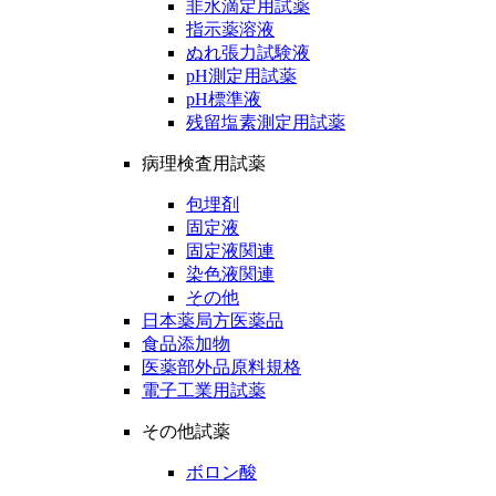
非水滴定用試薬
指示薬溶液
ぬれ張力試験液
pH測定用試薬
pH標準液
残留塩素測定用試薬
病理検査用試薬
包埋剤
固定液
固定液関連
染色液関連
その他
日本薬局方医薬品
食品添加物
医薬部外品原料規格
電子工業用試薬
その他試薬
ボロン酸