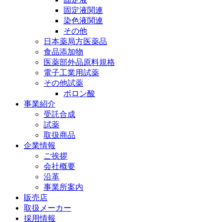
固定液関連
染色液関連
その他
日本薬局方医薬品
食品添加物
医薬部外品原料規格
電子工業用試薬
その他試薬
ボロン酸
事業紹介
受託合成
試薬
取扱商品
企業情報
ご挨拶
会社概要
沿革
事業所案内
販売店
取扱メーカー
採用情報