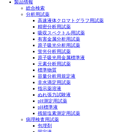
製品情報
総合検索
分析用試薬
高速液体クロマトグラフ用試薬
精密分析用試薬
吸収スペクトル用試薬
有害金属分析用試薬
原子吸光分析用試薬
蛍光分析用試薬
原子吸光用金属標準液
元素分析用試薬
標準物質
容量分析用規定液
非水滴定用試薬
指示薬溶液
ぬれ張力試験液
pH測定用試薬
pH標準液
残留塩素測定用試薬
病理検査用試薬
包埋剤
固定液