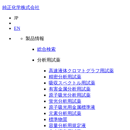
純正化学株式会社
JP
EN
製品情報
総合検索
分析用試薬
高速液体クロマトグラフ用試薬
精密分析用試薬
吸収スペクトル用試薬
有害金属分析用試薬
原子吸光分析用試薬
蛍光分析用試薬
原子吸光用金属標準液
元素分析用試薬
標準物質
容量分析用規定液