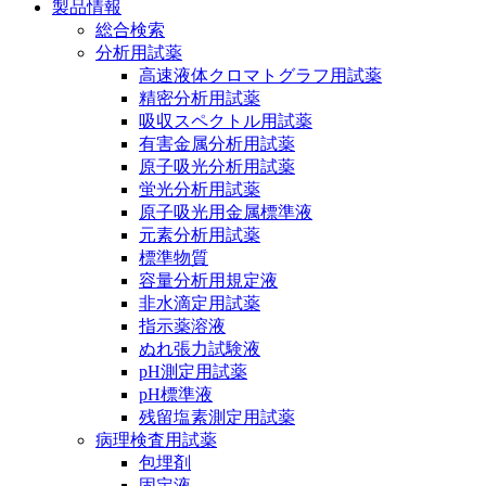
製品情報
総合検索
分析用試薬
高速液体クロマトグラフ用試薬
精密分析用試薬
吸収スペクトル用試薬
有害金属分析用試薬
原子吸光分析用試薬
蛍光分析用試薬
原子吸光用金属標準液
元素分析用試薬
標準物質
容量分析用規定液
非水滴定用試薬
指示薬溶液
ぬれ張力試験液
pH測定用試薬
pH標準液
残留塩素測定用試薬
病理検査用試薬
包埋剤
固定液