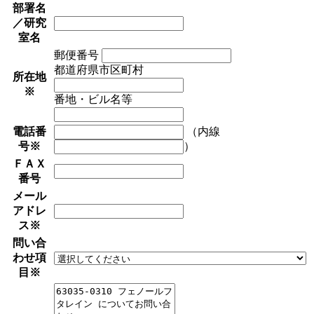
部署名
／研究
室名
郵便番号
都道府県市区町村
所在地
※
番地・ビル名等
電話番
（内線
号
※
）
ＦＡＸ
番号
メール
アドレ
ス
※
問い合
わせ項
目
※