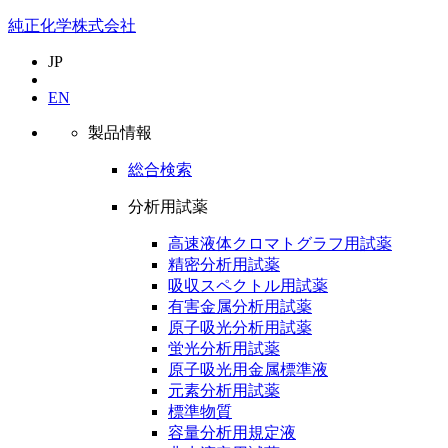
純正化学株式会社
JP
EN
製品情報
総合検索
分析用試薬
高速液体クロマトグラフ用試薬
精密分析用試薬
吸収スペクトル用試薬
有害金属分析用試薬
原子吸光分析用試薬
蛍光分析用試薬
原子吸光用金属標準液
元素分析用試薬
標準物質
容量分析用規定液