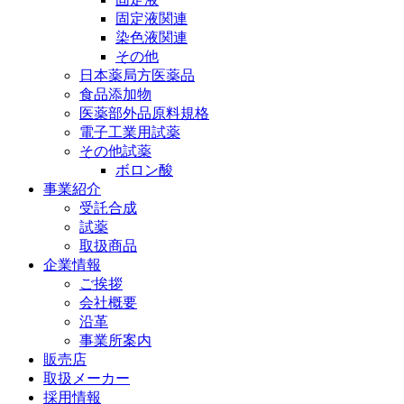
固定液関連
染色液関連
その他
日本薬局方医薬品
食品添加物
医薬部外品原料規格
電子工業用試薬
その他試薬
ボロン酸
事業紹介
受託合成
試薬
取扱商品
企業情報
ご挨拶
会社概要
沿革
事業所案内
販売店
取扱メーカー
採用情報