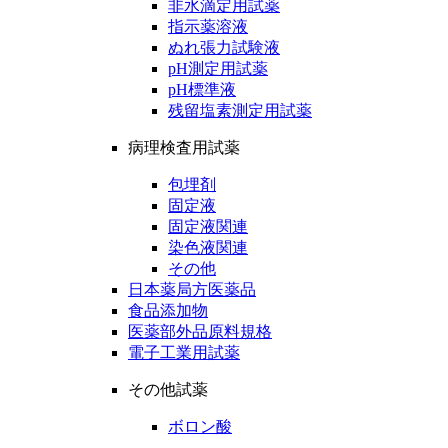
非水滴定用試薬
指示薬溶液
ぬれ張力試験液
pH測定用試薬
pH標準液
残留塩素測定用試薬
病理検査用試薬
包埋剤
固定液
固定液関連
染色液関連
その他
日本薬局方医薬品
食品添加物
医薬部外品原料規格
電子工業用試薬
その他試薬
ボロン酸