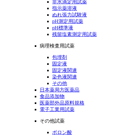
非水滴定用試薬
指示薬溶液
ぬれ張力試験液
pH測定用試薬
pH標準液
残留塩素測定用試薬
病理検査用試薬
包埋剤
固定液
固定液関連
染色液関連
その他
日本薬局方医薬品
食品添加物
医薬部外品原料規格
電子工業用試薬
その他試薬
ボロン酸