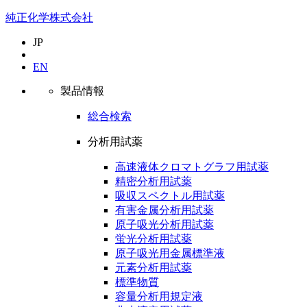
純正化学株式会社
JP
EN
製品情報
総合検索
分析用試薬
高速液体クロマトグラフ用試薬
精密分析用試薬
吸収スペクトル用試薬
有害金属分析用試薬
原子吸光分析用試薬
蛍光分析用試薬
原子吸光用金属標準液
元素分析用試薬
標準物質
容量分析用規定液