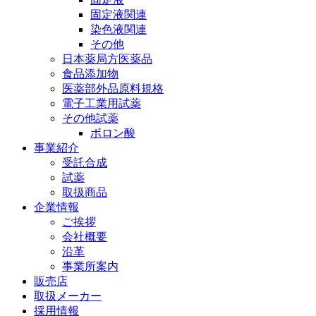
固定液関連
染色液関連
その他
日本薬局方医薬品
食品添加物
医薬部外品原料規格
電子工業用試薬
その他試薬
ボロン酸
事業紹介
受託合成
試薬
取扱商品
企業情報
ご挨拶
会社概要
沿革
事業所案内
販売店
取扱メーカー
採用情報