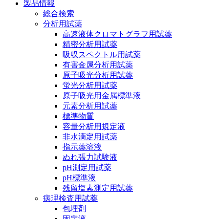
製品情報
総合検索
分析用試薬
高速液体クロマトグラフ用試薬
精密分析用試薬
吸収スペクトル用試薬
有害金属分析用試薬
原子吸光分析用試薬
蛍光分析用試薬
原子吸光用金属標準液
元素分析用試薬
標準物質
容量分析用規定液
非水滴定用試薬
指示薬溶液
ぬれ張力試験液
pH測定用試薬
pH標準液
残留塩素測定用試薬
病理検査用試薬
包埋剤
固定液