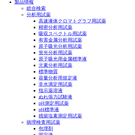
製品情報
総合検索
分析用試薬
高速液体クロマトグラフ用試薬
精密分析用試薬
吸収スペクトル用試薬
有害金属分析用試薬
原子吸光分析用試薬
蛍光分析用試薬
原子吸光用金属標準液
元素分析用試薬
標準物質
容量分析用規定液
非水滴定用試薬
指示薬溶液
ぬれ張力試験液
pH測定用試薬
pH標準液
残留塩素測定用試薬
病理検査用試薬
包埋剤
固定液