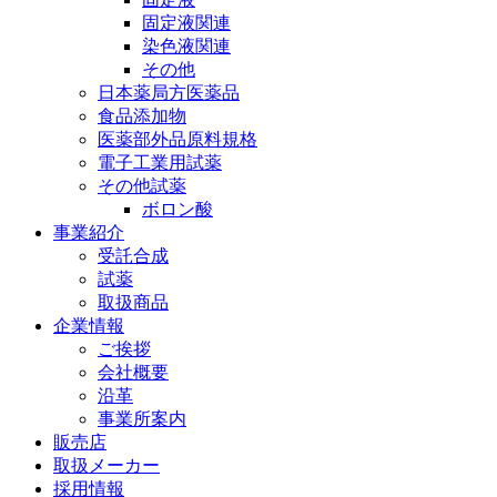
固定液関連
染色液関連
その他
日本薬局方医薬品
食品添加物
医薬部外品原料規格
電子工業用試薬
その他試薬
ボロン酸
事業紹介
受託合成
試薬
取扱商品
企業情報
ご挨拶
会社概要
沿革
事業所案内
販売店
取扱メーカー
採用情報