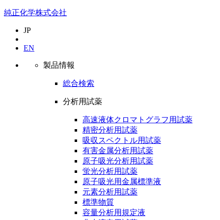
純正化学株式会社
JP
EN
製品情報
総合検索
分析用試薬
高速液体クロマトグラフ用試薬
精密分析用試薬
吸収スペクトル用試薬
有害金属分析用試薬
原子吸光分析用試薬
蛍光分析用試薬
原子吸光用金属標準液
元素分析用試薬
標準物質
容量分析用規定液