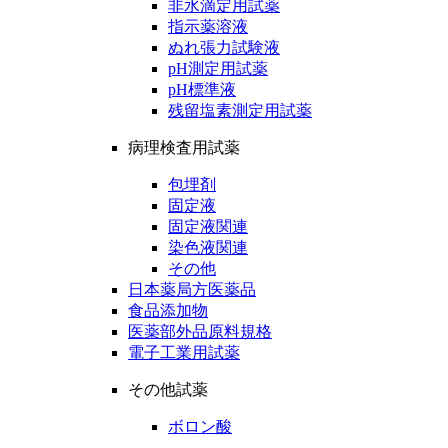
非水滴定用試薬
指示薬溶液
ぬれ張力試験液
pH測定用試薬
pH標準液
残留塩素測定用試薬
病理検査用試薬
包埋剤
固定液
固定液関連
染色液関連
その他
日本薬局方医薬品
食品添加物
医薬部外品原料規格
電子工業用試薬
その他試薬
ボロン酸