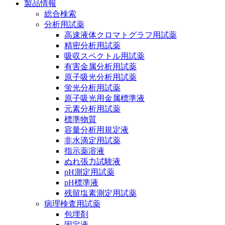
製品情報
総合検索
分析用試薬
高速液体クロマトグラフ用試薬
精密分析用試薬
吸収スペクトル用試薬
有害金属分析用試薬
原子吸光分析用試薬
蛍光分析用試薬
原子吸光用金属標準液
元素分析用試薬
標準物質
容量分析用規定液
非水滴定用試薬
指示薬溶液
ぬれ張力試験液
pH測定用試薬
pH標準液
残留塩素測定用試薬
病理検査用試薬
包埋剤
固定液