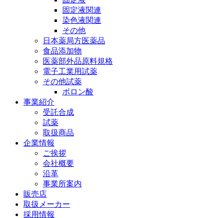
固定液関連
染色液関連
その他
日本薬局方医薬品
食品添加物
医薬部外品原料規格
電子工業用試薬
その他試薬
ボロン酸
事業紹介
受託合成
試薬
取扱商品
企業情報
ご挨拶
会社概要
沿革
事業所案内
販売店
取扱メーカー
採用情報