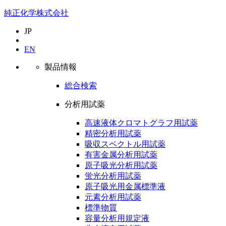
純正化学株式会社
JP
EN
製品情報
総合検索
分析用試薬
高速液体クロマトグラフ用試薬
精密分析用試薬
吸収スペクトル用試薬
有害金属分析用試薬
原子吸光分析用試薬
蛍光分析用試薬
原子吸光用金属標準液
元素分析用試薬
標準物質
容量分析用規定液