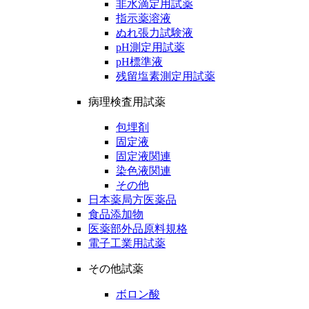
非水滴定用試薬
指示薬溶液
ぬれ張力試験液
pH測定用試薬
pH標準液
残留塩素測定用試薬
病理検査用試薬
包埋剤
固定液
固定液関連
染色液関連
その他
日本薬局方医薬品
食品添加物
医薬部外品原料規格
電子工業用試薬
その他試薬
ボロン酸