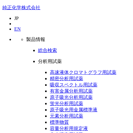
純正化学株式会社
JP
EN
製品情報
総合検索
分析用試薬
高速液体クロマトグラフ用試薬
精密分析用試薬
吸収スペクトル用試薬
有害金属分析用試薬
原子吸光分析用試薬
蛍光分析用試薬
原子吸光用金属標準液
元素分析用試薬
標準物質
容量分析用規定液