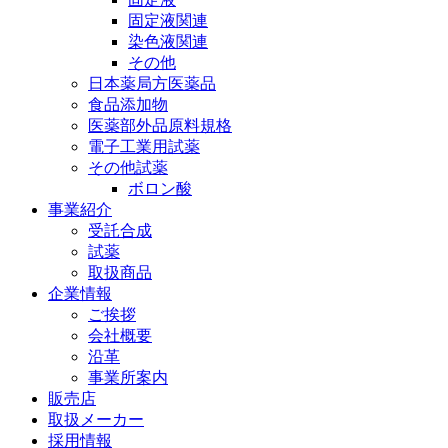
固定液関連
染色液関連
その他
日本薬局方医薬品
食品添加物
医薬部外品原料規格
電子工業用試薬
その他試薬
ボロン酸
事業紹介
受託合成
試薬
取扱商品
企業情報
ご挨拶
会社概要
沿革
事業所案内
販売店
取扱メーカー
採用情報