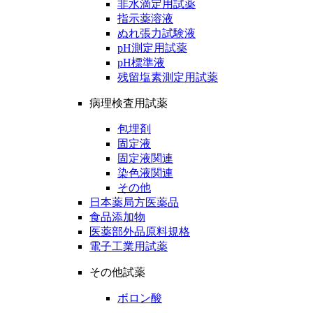
非水滴定用試薬
指示薬溶液
ぬれ張力試験液
pH測定用試薬
pH標準液
残留塩素測定用試薬
病理検査用試薬
包埋剤
固定液
固定液関連
染色液関連
その他
日本薬局方医薬品
食品添加物
医薬部外品原料規格
電子工業用試薬
その他試薬
ボロン酸