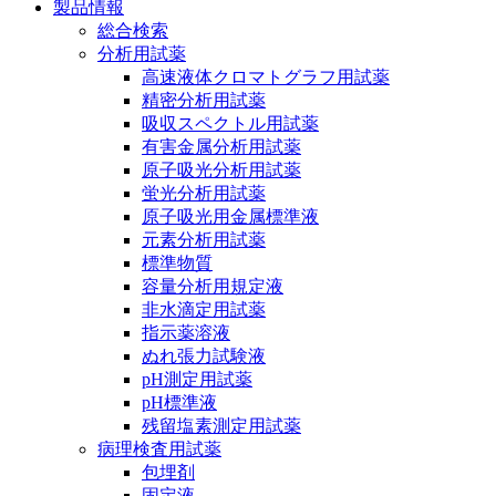
製品情報
総合検索
分析用試薬
高速液体クロマトグラフ用試薬
精密分析用試薬
吸収スペクトル用試薬
有害金属分析用試薬
原子吸光分析用試薬
蛍光分析用試薬
原子吸光用金属標準液
元素分析用試薬
標準物質
容量分析用規定液
非水滴定用試薬
指示薬溶液
ぬれ張力試験液
pH測定用試薬
pH標準液
残留塩素測定用試薬
病理検査用試薬
包埋剤
固定液