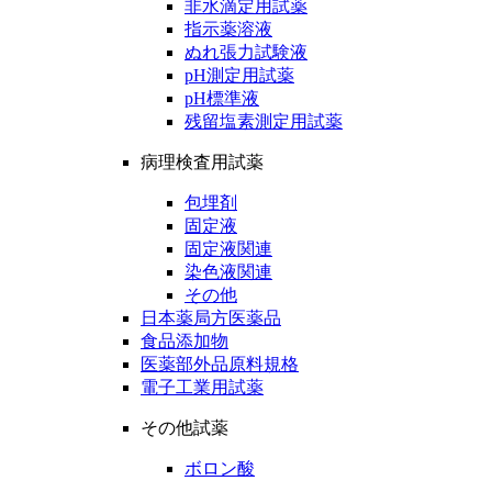
非水滴定用試薬
指示薬溶液
ぬれ張力試験液
pH測定用試薬
pH標準液
残留塩素測定用試薬
病理検査用試薬
包埋剤
固定液
固定液関連
染色液関連
その他
日本薬局方医薬品
食品添加物
医薬部外品原料規格
電子工業用試薬
その他試薬
ボロン酸