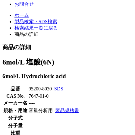
お問合せ
ホーム
製品検索・SDS検索
検索結果一覧に戻る
商品の詳細
商品の詳細
6mol/L 塩酸(6N)
6mol/L Hydrochloric acid
品番
95200-8030
SDS
CAS No.
7647-01-0
メーカー名
----
規格・用途
容量分析用
製品規格書
分子式
分子量
比重