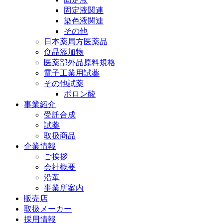
固定液関連
染色液関連
その他
日本薬局方医薬品
食品添加物
医薬部外品原料規格
電子工業用試薬
その他試薬
ボロン酸
事業紹介
受託合成
試薬
取扱商品
企業情報
ご挨拶
会社概要
沿革
事業所案内
販売店
取扱メーカー
採用情報