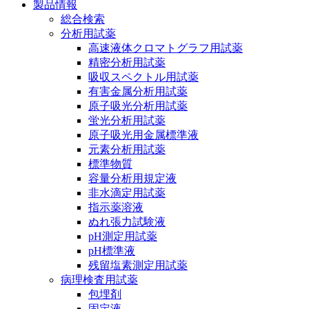
製品情報
総合検索
分析用試薬
高速液体クロマトグラフ用試薬
精密分析用試薬
吸収スペクトル用試薬
有害金属分析用試薬
原子吸光分析用試薬
蛍光分析用試薬
原子吸光用金属標準液
元素分析用試薬
標準物質
容量分析用規定液
非水滴定用試薬
指示薬溶液
ぬれ張力試験液
pH測定用試薬
pH標準液
残留塩素測定用試薬
病理検査用試薬
包埋剤
固定液