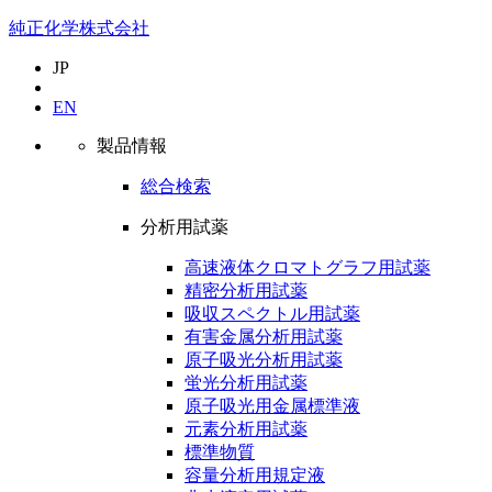
純正化学株式会社
JP
EN
製品情報
総合検索
分析用試薬
高速液体クロマトグラフ用試薬
精密分析用試薬
吸収スペクトル用試薬
有害金属分析用試薬
原子吸光分析用試薬
蛍光分析用試薬
原子吸光用金属標準液
元素分析用試薬
標準物質
容量分析用規定液