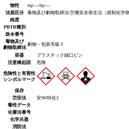
物性
mp:---/bp:---
法規区分
毒物及び劇物取締法/労働安全衛生法（規制化学物
純度
PRTR種別
政令番号
毒物及び
劇物－包装等級Ⅱ
劇物取締法
容器
プラスチック細口ビン
注意喚起語
危険
危険性と有害性
シンボルマーク
保存
労安法
安98/特化3
毒性データ
化審法番号
化学兵器
消防法