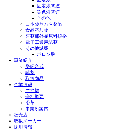
固定液関連
染色液関連
その他
日本薬局方医薬品
食品添加物
医薬部外品原料規格
電子工業用試薬
その他試薬
ボロン酸
事業紹介
受託合成
試薬
取扱商品
企業情報
ご挨拶
会社概要
沿革
事業所案内
販売店
取扱メーカー
採用情報