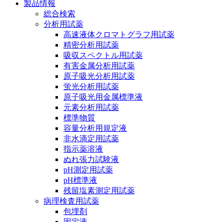
製品情報
総合検索
分析用試薬
高速液体クロマトグラフ用試薬
精密分析用試薬
吸収スペクトル用試薬
有害金属分析用試薬
原子吸光分析用試薬
蛍光分析用試薬
原子吸光用金属標準液
元素分析用試薬
標準物質
容量分析用規定液
非水滴定用試薬
指示薬溶液
ぬれ張力試験液
pH測定用試薬
pH標準液
残留塩素測定用試薬
病理検査用試薬
包埋剤
固定液