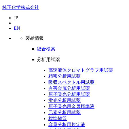
純正化学株式会社
JP
EN
製品情報
総合検索
分析用試薬
高速液体クロマトグラフ用試薬
精密分析用試薬
吸収スペクトル用試薬
有害金属分析用試薬
原子吸光分析用試薬
蛍光分析用試薬
原子吸光用金属標準液
元素分析用試薬
標準物質
容量分析用規定液