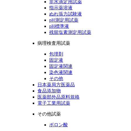
非水滴定用試薬
指示薬溶液
ぬれ張力試験液
pH測定用試薬
pH標準液
残留塩素測定用試薬
病理検査用試薬
包埋剤
固定液
固定液関連
染色液関連
その他
日本薬局方医薬品
食品添加物
医薬部外品原料規格
電子工業用試薬
その他試薬
ボロン酸