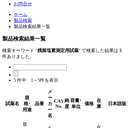
お問合せ
ホーム
製品検索
製品検索結果一覧
製品検索結果一覧
検索キーワード "
残留塩素測定用試薬
" で検索した結果は
5
件ありました。
5
件中 1～5件を表示
メ
規
ー
純
容量･
在
CAS
試薬名
格･
品番
カ
価格
日本語版
No.
度
単位
庫
用途
ー
名
規
在
メ