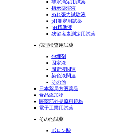
非水滴定用試薬
指示薬溶液
ぬれ張力試験液
pH測定用試薬
pH標準液
残留塩素測定用試薬
病理検査用試薬
包埋剤
固定液
固定液関連
染色液関連
その他
日本薬局方医薬品
食品添加物
医薬部外品原料規格
電子工業用試薬
その他試薬
ボロン酸