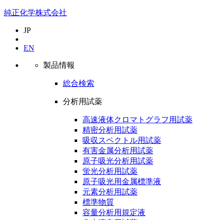
純正化学株式会社
JP
EN
製品情報
総合検索
分析用試薬
高速液体クロマトグラフ用試薬
精密分析用試薬
吸収スペクトル用試薬
有害金属分析用試薬
原子吸光分析用試薬
蛍光分析用試薬
原子吸光用金属標準液
元素分析用試薬
標準物質
容量分析用規定液