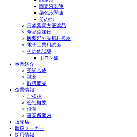
固定液関連
染色液関連
その他
日本薬局方医薬品
食品添加物
医薬部外品原料規格
電子工業用試薬
その他試薬
ボロン酸
事業紹介
受託合成
試薬
取扱商品
企業情報
ご挨拶
会社概要
沿革
事業所案内
販売店
取扱メーカー
採用情報