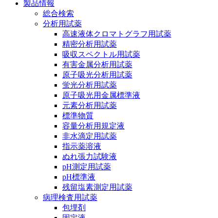
製品情報
総合検索
分析用試薬
高速液体クロマトグラフ用試薬
精密分析用試薬
吸収スペクトル用試薬
有害金属分析用試薬
原子吸光分析用試薬
蛍光分析用試薬
原子吸光用金属標準液
元素分析用試薬
標準物質
容量分析用規定液
非水滴定用試薬
指示薬溶液
ぬれ張力試験液
pH測定用試薬
pH標準液
残留塩素測定用試薬
病理検査用試薬
包埋剤
固定液