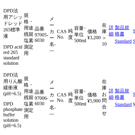
DPD法
規
用アシッ
メ
格・
ドレッド
ー
在
詳
製品規
用途
容量･
品番
265標準
純
カ
CAS
価格
庫
細
格書
残留
単位
97005-
液
No.
度
¥3,200
ー
＞
6030
塩素
500ml
Standard
10
名
-
DPD acid
測定
---
red 265
用
standard
solution
DPD法
規
用りん酸
在
メ
格・
緩衝液
庫
ー
詳
製品規
用途
容量･
品番
(pH=6.5)
純
お
カ
CAS
価格
細
格書
残留
単位
97006-
No.
度
問
¥5,900
ー
6030
DPD
塩素
500ml
Standard
合
名
-
phosphate
測定
せ
---
buffer
用
solution
(pH=6.5)