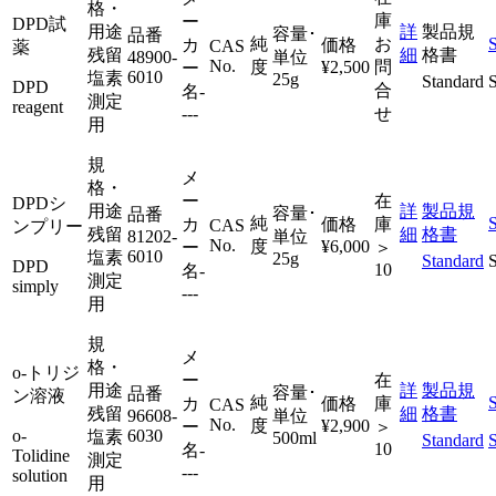
格・
庫
ー
DPD試
用途
詳
製品規
容量･
品番
純
お
カ
価格
CAS
薬
残留
細
格書
48900-
単位
No.
度
¥2,500
問
ー
6010
塩素
25g
Standard
DPD
合
名
-
測定
reagent
---
せ
用
規
メ
格・
ー
在
DPDシ
用途
詳
製品規
容量･
品番
純
カ
価格
庫
CAS
ンプリー
残留
細
格書
81202-
単位
No.
度
¥6,000
ー
＞
6010
塩素
25g
Standard
DPD
10
名
-
測定
simply
---
用
規
メ
格・
o-トリジ
ー
在
用途
詳
製品規
容量･
品番
ン溶液
純
カ
価格
庫
CAS
残留
細
格書
96608-
単位
No.
度
¥2,900
ー
＞
o-
6030
塩素
500ml
Standard
10
名
-
Tolidine
測定
---
solution
用