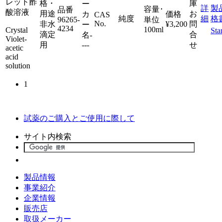
レット酢
格・
庫
ー
詳
製
容量･
品番
酸溶液
用途
お
カ
価格
CAS
純度
細
格
96265-
単位
No.
非水
¥3,200
問
ー
4234
100ml
Crystal
Sta
滴定
合
名
-
Violet-
用
---
せ
acetic
acid
solution
1
試薬のご購入とご使用に際して
サイト内検索
製品情報
事業紹介
企業情報
販売店
取扱メーカー