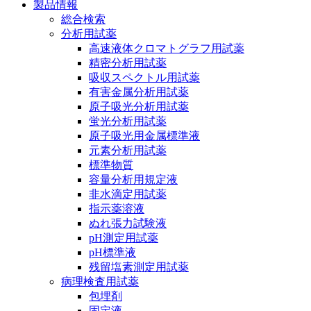
製品情報
総合検索
分析用試薬
高速液体クロマトグラフ用試薬
精密分析用試薬
吸収スペクトル用試薬
有害金属分析用試薬
原子吸光分析用試薬
蛍光分析用試薬
原子吸光用金属標準液
元素分析用試薬
標準物質
容量分析用規定液
非水滴定用試薬
指示薬溶液
ぬれ張力試験液
pH測定用試薬
pH標準液
残留塩素測定用試薬
病理検査用試薬
包埋剤
固定液