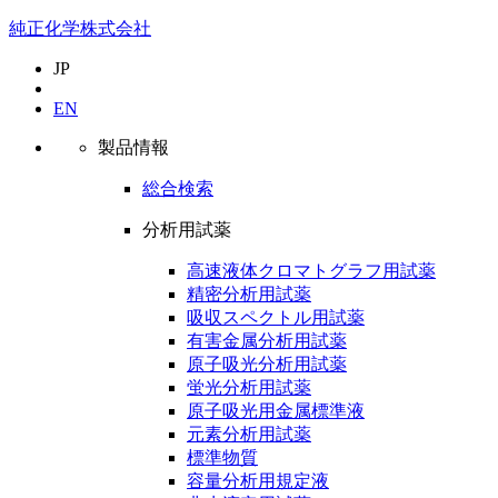
純正化学株式会社
JP
EN
製品情報
総合検索
分析用試薬
高速液体クロマトグラフ用試薬
精密分析用試薬
吸収スペクトル用試薬
有害金属分析用試薬
原子吸光分析用試薬
蛍光分析用試薬
原子吸光用金属標準液
元素分析用試薬
標準物質
容量分析用規定液