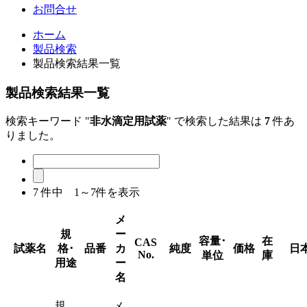
お問合せ
ホーム
製品検索
製品検索結果一覧
製品検索結果一覧
検索キーワード "
非水滴定用試薬
" で検索した結果は
7
件あ
りました。
7
件中 1～7件を表示
メ
規
ー
容量･
在
CAS
試薬名
格･
品番
カ
純度
価格
日
No.
単位
庫
用途
ー
名
規
メ