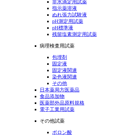
非水滴定用試薬
指示薬溶液
ぬれ張力試験液
pH測定用試薬
pH標準液
残留塩素測定用試薬
病理検査用試薬
包埋剤
固定液
固定液関連
染色液関連
その他
日本薬局方医薬品
食品添加物
医薬部外品原料規格
電子工業用試薬
その他試薬
ボロン酸