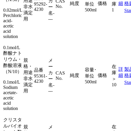
用途
カ
CAS
純度
価格
細
格
95292-
単位
庫
No.
非水
ー
4230
500ml
1
0.02mol/L
Sta
滴定
名
-
Perchloric
用
---
acid-
acetic
acid
solution
0.1mol/L
酢酸ナト
リウム・
規
メ
酢酸溶液
格・
ー
在
詳
製
容量･
品番
（N/10）
用途
カ
庫
CAS
純度
価格
細
格
95361-
単位
No.
非水
ー
＞
4230
500ml
0.1mol/L
Sta
滴定
10
名
-
Sodium
用
---
acetate-
acetic
acid
solution
クリスタ
ルバイオ
規
在
メ