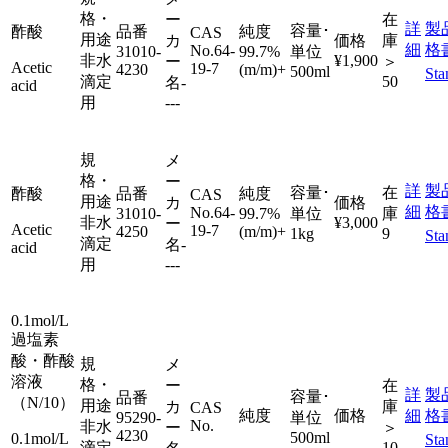
格・
ー
在
詳
製
容量･
酢酸
品番
純度
CAS
用途
カ
価格
庫
細
格
No.
64-
31010-
99.7%
単位
非水
¥1,900
ー
＞
Acetic
19-7
4230
(m/m)+
500ml
Sta
滴定
50
名
-
acid
用
---
規
メ
格・
ー
詳
製
容量･
在
酢酸
品番
純度
CAS
用途
カ
価格
細
格
No.
64-
31010-
99.7%
単位
庫
非水
¥3,000
ー
Acetic
19-7
4250
(m/m)+
1kg
9
Sta
滴定
名
-
acid
用
---
0.1mol/L
過塩素
酸・酢酸
規
メ
溶液
格・
ー
在
詳
製
容量･
品番
（N/10）
用途
カ
庫
CAS
純度
価格
細
格
95290-
単位
No.
非水
ー
＞
4230
500ml
0.1mol/L
Sta
滴定
10