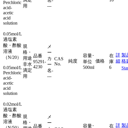
名
-
Perchloric
用
---
acid-
acetic
acid
solution
0.05mol/L
過塩素
酸・酢酸
規
メ
溶液
格・
ー
詳
製
容量･
在
品番
（N/20）
用途
カ
CAS
純度
価格
細
格
95291-
単位
庫
No.
非水
ー
4230
500ml
6
0.05mol/L
Sta
滴定
名
-
Perchloric
用
---
acid-
acetic
acid
solution
0.02mol/L
過塩素
酸・酢酸
規
メ
溶液
格・
ー
詳
製
容量･
在
品番
（N/50）