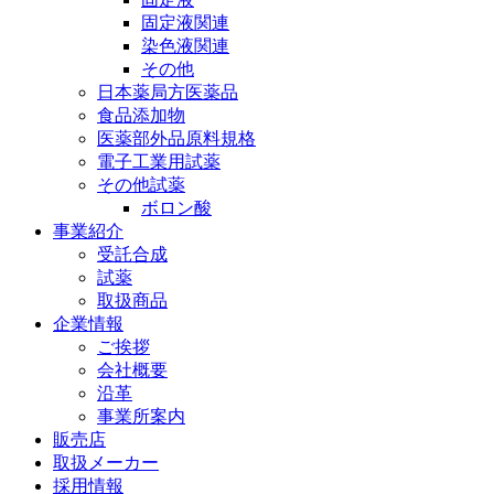
固定液関連
染色液関連
その他
日本薬局方医薬品
食品添加物
医薬部外品原料規格
電子工業用試薬
その他試薬
ボロン酸
事業紹介
受託合成
試薬
取扱商品
企業情報
ご挨拶
会社概要
沿革
事業所案内
販売店
取扱メーカー
採用情報