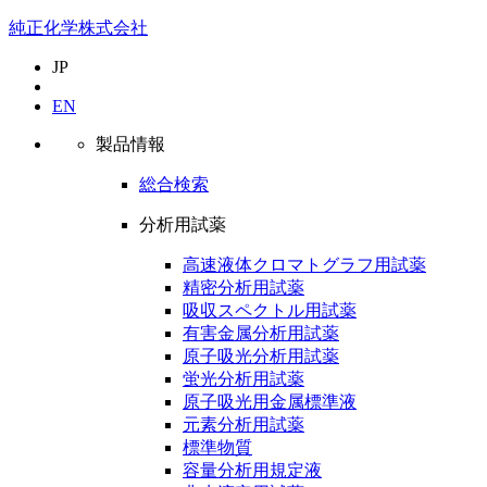
純正化学株式会社
JP
EN
製品情報
総合検索
分析用試薬
高速液体クロマトグラフ用試薬
精密分析用試薬
吸収スペクトル用試薬
有害金属分析用試薬
原子吸光分析用試薬
蛍光分析用試薬
原子吸光用金属標準液
元素分析用試薬
標準物質
容量分析用規定液