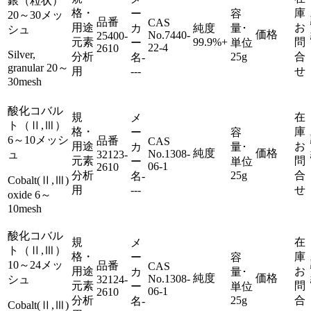
銀（粒状）
格・
庫
ー
容
20～30メッ
品番
CAS
用途
お
カ
純度
量･
シュ
価格
No.
7440-
25400-
元素
99.9%+
問
ー
単位
22-4
2610
Silver,
分析
25g
合
名
-
granular 20～
用
---
せ
30mesh
酸化コバル
規
在
メ
ト（Ⅱ,Ⅲ）
格・
庫
ー
容
6～10メッシ
品番
CAS
用途
お
カ
量･
純度
価格
No.
1308-
ュ
32123-
元素
問
ー
単位
06-1
2610
分析
25g
合
名
-
Cobalt(Ⅱ,Ⅲ)
用
---
せ
oxide 6～
10mesh
酸化コバル
規
在
メ
ト（Ⅱ,Ⅲ）
格・
庫
ー
容
10～24メッ
品番
CAS
用途
お
カ
量･
純度
価格
No.
1308-
シュ
32124-
元素
問
ー
単位
06-1
2610
分析
25g
合
名
-
Cobalt(Ⅱ,Ⅲ)