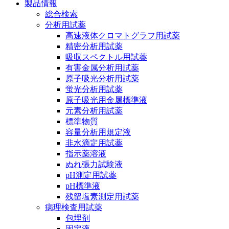
製品情報
総合検索
分析用試薬
高速液体クロマトグラフ用試薬
精密分析用試薬
吸収スペクトル用試薬
有害金属分析用試薬
原子吸光分析用試薬
蛍光分析用試薬
原子吸光用金属標準液
元素分析用試薬
標準物質
容量分析用規定液
非水滴定用試薬
指示薬溶液
ぬれ張力試験液
pH測定用試薬
pH標準液
残留塩素測定用試薬
病理検査用試薬
包埋剤
固定液