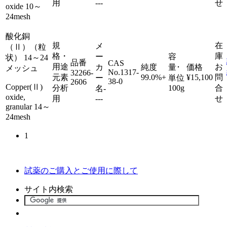
用
---
せ
oxide 10～
24mesh
酸化銅
規
在
メ
（Ⅱ）（粒
格・
庫
ー
容
状） 14～24
品番
CAS
用途
お
カ
純度
量･
価格
メッシュ
No.
1317-
32266-
元素
99.0%+
¥15,100
問
ー
単位
38-0
2606
Copper(Ⅱ)
分析
100g
合
名
-
oxide,
用
---
せ
granular 14～
24mesh
1
試薬のご購入とご使用に際して
サイト内検索