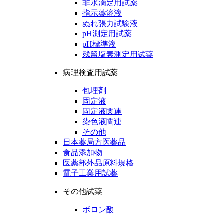
非水滴定用試薬
指示薬溶液
ぬれ張力試験液
pH測定用試薬
pH標準液
残留塩素測定用試薬
病理検査用試薬
包埋剤
固定液
固定液関連
染色液関連
その他
日本薬局方医薬品
食品添加物
医薬部外品原料規格
電子工業用試薬
その他試薬
ボロン酸