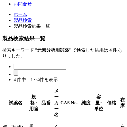
お問合せ
ホーム
製品検索
製品検索結果一覧
製品検索結果一覧
検索キーワード "
元素分析用試薬
" で検索した結果は
4
件あ
りました。
4
件中 1～4件を表示
メ
規
ー
容
在
試薬名
格･
品番
カ
CAS No.
純度
量･
価格
庫
用途
ー
単位
名
規
在
メ