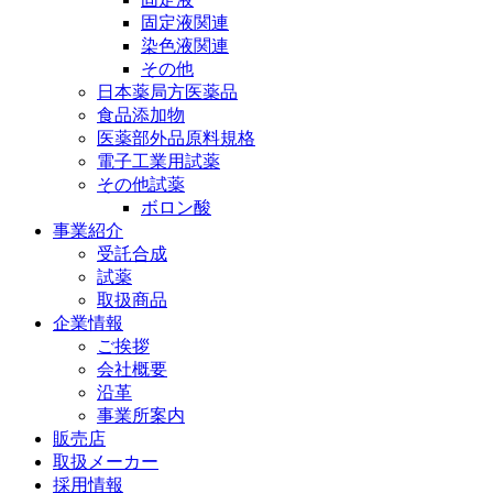
固定液関連
染色液関連
その他
日本薬局方医薬品
食品添加物
医薬部外品原料規格
電子工業用試薬
その他試薬
ボロン酸
事業紹介
受託合成
試薬
取扱商品
企業情報
ご挨拶
会社概要
沿革
事業所案内
販売店
取扱メーカー
採用情報