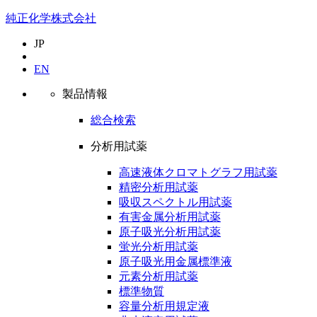
純正化学株式会社
JP
EN
製品情報
総合検索
分析用試薬
高速液体クロマトグラフ用試薬
精密分析用試薬
吸収スペクトル用試薬
有害金属分析用試薬
原子吸光分析用試薬
蛍光分析用試薬
原子吸光用金属標準液
元素分析用試薬
標準物質
容量分析用規定液