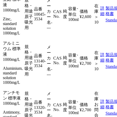
規
メ
液
格・
ー
在
詳
製品
容量･
品番
1000mg/L
用途
純
カ
価格
庫
CAS
細
格書
10045-
単位
No.
原子
度
¥2,600
ー
＞
Zinc,
3534
100ml
Standa
吸光
10
名
-
standard
用
---
solution
1000mg/L
アルミニ
規
メ
ウム 標準
格・
ー
在
液
詳
製品
容量･
品番
用途
純
カ
CAS
価格
庫
1000mg/L
細
格書
単位
13140-
No.
原子
度
¥2,700
ー
＞
3534
100ml
Standa
Aluminium,
吸光
10
名
-
standard
用
---
solution
1000mg/L
アンチモ
規
在
メ
ン 標準液
格・
庫
ー
詳
製品
容量･
品番
1000mg/L
用途
純
お
カ
価格
CAS
細
格書
13320-
単位
No.
原子
度
¥2,700
問
ー
Antimony,
3534
100ml
Standa
吸光
合
名
-
standard