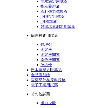
非水滴定用試薬
指示薬溶液
ぬれ張力試験液
pH測定用試薬
pH標準液
残留塩素測定用試薬
病理検査用試薬
包埋剤
固定液
固定液関連
染色液関連
その他
日本薬局方医薬品
食品添加物
医薬部外品原料規格
電子工業用試薬
その他試薬
ボロン酸