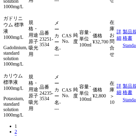
用
---
せ
solution
1000mg/L
ガドリニ
規
在
メ
ウム 標準
格・
庫
ー
液
詳
製品
容量･
品番
用途
純
お
カ
CAS
価格
1000mg/L
細
格書
単位
23251-
No.
原子
度
問
¥32,700
ー
3534
100ml
Standa
Gadolinium,
吸光
合
名
-
standard
用
せ
---
solution
1000mg/L
カリウム
規
メ
標準液
格・
ー
在
詳
製品
容量･
品番
1000mg/L
用途
純
カ
価格
庫
CAS
細
格書
24235-
単位
No.
原子
度
¥2,800
ー
＞
Potassium,
3534
100ml
Standa
吸光
10
名
-
standard
用
---
solution
1000mg/L
1
2