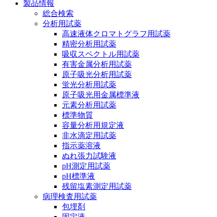
製品情報
総合検索
分析用試薬
高速液体クロマトグラフ用試薬
精密分析用試薬
吸収スペクトル用試薬
有害金属分析用試薬
原子吸光分析用試薬
蛍光分析用試薬
原子吸光用金属標準液
元素分析用試薬
標準物質
容量分析用規定液
非水滴定用試薬
指示薬溶液
ぬれ張力試験液
pH測定用試薬
pH標準液
残留塩素測定用試薬
病理検査用試薬
包埋剤
固定液