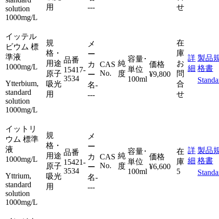
用
---
せ
solution
1000mg/L
イッテル
規
在
メ
ビウム 標
格・
庫
ー
準液
詳
製品
容量･
品番
用途
純
お
カ
CAS
価格
1000mg/L
細
格書
単位
15417-
No.
原子
度
問
¥9,800
ー
3534
100ml
Standa
Ytterbium,
吸光
合
名
-
standard
用
せ
---
solution
1000mg/L
イットリ
規
メ
ウム 標準
格・
ー
液
詳
製品
容量･
在
品番
用途
純
カ
CAS
価格
1000mg/L
細
格書
単位
庫
15421-
No.
原子
度
¥6,600
ー
3534
100ml
5
Standa
Yttrium,
吸光
名
-
standard
用
---
solution
1000mg/L