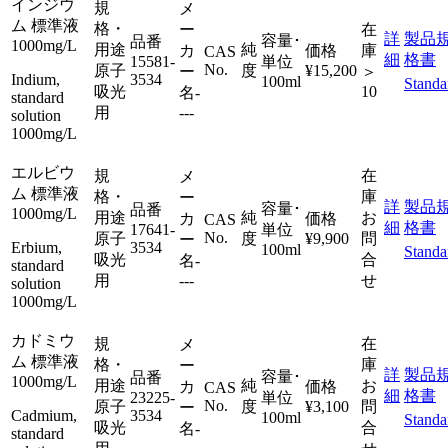
インジウ
規
メ
ム 標準液
格・
ー
在
詳
製品
容量･
品番
1000mg/L
用途
純
カ
価格
庫
CAS
細
格書
15581-
単位
No.
原子
度
¥15,200
ー
＞
Indium,
3534
100ml
Standa
吸光
10
名
-
standard
用
---
solution
1000mg/L
エルビウ
規
在
メ
ム 標準液
格・
庫
ー
詳
製品
容量･
品番
1000mg/L
用途
純
お
カ
価格
CAS
細
格書
17641-
単位
No.
原子
度
¥9,900
問
ー
Erbium,
3534
100ml
Standa
吸光
合
名
-
standard
用
---
せ
solution
1000mg/L
カドミウ
規
在
メ
ム 標準液
格・
庫
ー
詳
製品
容量･
品番
1000mg/L
用途
純
お
カ
価格
CAS
細
格書
23225-
単位
No.
原子
度
¥3,100
問
ー
Cadmium,
3534
100ml
Standa
吸光
合
名
-
standard