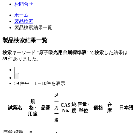
お問合せ
ホーム
製品検索
製品検索結果一覧
製品検索結果一覧
検索キーワード "
原子吸光用金属標準液
" で検索した結果は
59
件ありました。
59
件中 1～10件を表示
メ
規
ー
純
容量･
在
CAS
試薬名
格･
品番
カ
価格
日本
No.
度
単位
庫
用途
ー
名
亜鉛 標準