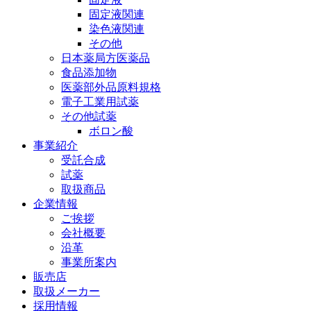
固定液関連
染色液関連
その他
日本薬局方医薬品
食品添加物
医薬部外品原料規格
電子工業用試薬
その他試薬
ボロン酸
事業紹介
受託合成
試薬
取扱商品
企業情報
ご挨拶
会社概要
沿革
事業所案内
販売店
取扱メーカー
採用情報