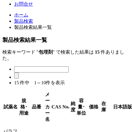
お問合せ
ホーム
製品検索
製品検索結果一覧
製品検索結果一覧
検索キーワード "
包埋剤
" で検索した結果は
15
件ありまし
た。
15
件中 1～10件を表示
メ
規
ー
容
純
在
試薬名
格･
品番
カ
CAS No.
量･
価格
日本語版
度
庫
用途
ー
単位
名
パラフ