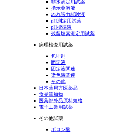
非水滴定用試薬
指示薬溶液
ぬれ張力試験液
pH測定用試薬
pH標準液
残留塩素測定用試薬
病理検査用試薬
包埋剤
固定液
固定液関連
染色液関連
その他
日本薬局方医薬品
食品添加物
医薬部外品原料規格
電子工業用試薬
その他試薬
ボロン酸