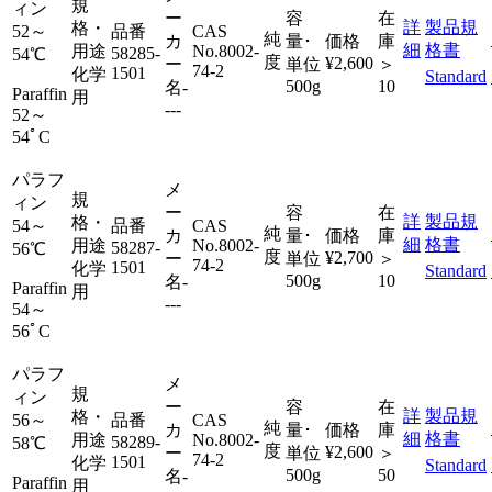
規
ィン
ー
容
在
詳
製品規
格・
52～
品番
CAS
純
カ
量･
価格
庫
細
格書
用途
No.
8002-
58285-
54℃
度
¥2,600
ー
単位
＞
74-2
1501
化学
Standard
500g
10
名
-
Paraffin
用
---
52～
54ﾟC
パラフ
メ
規
ィン
ー
容
在
詳
製品規
格・
54～
品番
CAS
純
カ
量･
価格
庫
細
格書
用途
No.
8002-
58287-
56℃
度
¥2,700
ー
単位
＞
74-2
1501
化学
Standard
500g
10
名
-
Paraffin
用
---
54～
56ﾟC
パラフ
メ
規
ィン
ー
容
在
詳
製品規
格・
56～
品番
CAS
純
カ
量･
価格
庫
細
格書
用途
No.
8002-
58289-
58℃
度
¥2,600
ー
単位
＞
74-2
1501
化学
Standard
500g
50
名
-
Paraffin
用