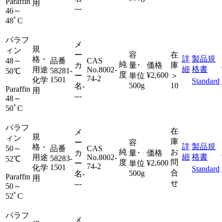
Paraffin
用
---
46～
48ﾟC
パラフ
メ
規
ィン
ー
容
在
詳
製品規
格・
48～
品番
CAS
純
カ
量･
価格
庫
細
格書
用途
No.
8002-
58281-
50℃
度
¥2,600
ー
単位
＞
74-2
1501
化学
Standard
500g
10
名
-
Paraffin
用
---
48～
50ﾟC
パラフ
在
メ
規
ィン
庫
ー
容
詳
製品規
格・
50～
品番
CAS
純
お
カ
量･
価格
細
格書
用途
No.
8002-
58283-
52℃
度
問
¥2,600
ー
単位
74-2
1501
化学
Standard
合
500g
名
-
Paraffin
用
せ
---
50～
52ﾟC
パラフ
メ