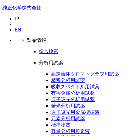
純正化学株式会社
JP
EN
製品情報
総合検索
分析用試薬
高速液体クロマトグラフ用試薬
精密分析用試薬
吸収スペクトル用試薬
有害金属分析用試薬
原子吸光分析用試薬
蛍光分析用試薬
原子吸光用金属標準液
元素分析用試薬
標準物質
容量分析用規定液