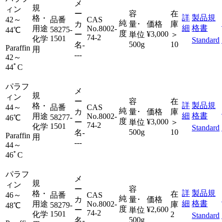
メ
規
ィン
ー
容
在
詳
製品規
格・
42～
品番
CAS
純
カ
量･
価格
庫
細
格書
用途
No.
8002-
58275-
44℃
度
¥3,000
ー
単位
＞
74-2
1501
化学
Standard
500g
10
名
-
Paraffin
用
---
42～
44ﾟC
パラフ
メ
規
ィン
ー
容
在
詳
製品規
格・
44～
品番
CAS
純
カ
量･
価格
庫
細
格書
用途
No.
8002-
58277-
46℃
度
¥3,000
ー
単位
＞
74-2
1501
化学
Standard
500g
10
名
-
Paraffin
用
---
44～
46ﾟC
パラフ
メ
規
ィン
ー
容
詳
製品規
格・
在
46～
品番
CAS
純
カ
量･
価格
細
格書
用途
No.
8002-
庫
58279-
48℃
度
¥2,600
ー
単位
74-2
1501
化学
2
Standard
500g
名
-