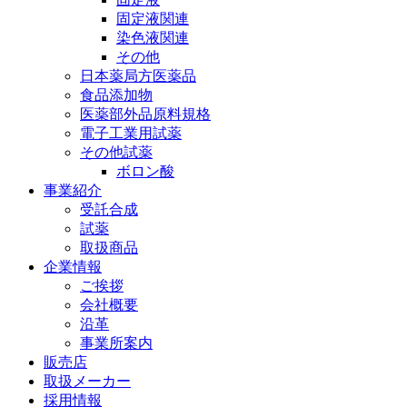
固定液関連
染色液関連
その他
日本薬局方医薬品
食品添加物
医薬部外品原料規格
電子工業用試薬
その他試薬
ボロン酸
事業紹介
受託合成
試薬
取扱商品
企業情報
ご挨拶
会社概要
沿革
事業所案内
販売店
取扱メーカー
採用情報