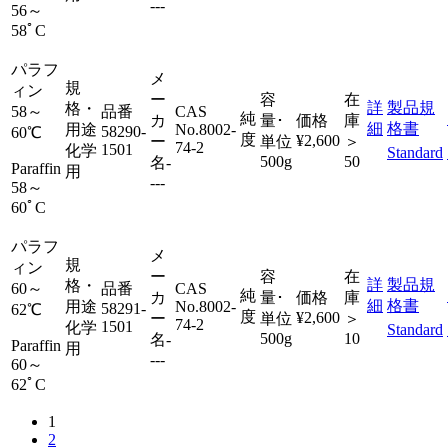
---
56～
58ﾟC
パラフ
メ
規
ィン
ー
容
在
詳
製品規
格・
58～
品番
CAS
純
カ
量･
価格
庫
細
格書
用途
No.
8002-
58290-
60℃
度
¥2,600
ー
単位
＞
74-2
1501
化学
Standard
500g
50
名
-
Paraffin
用
---
58～
60ﾟC
パラフ
メ
規
ィン
ー
容
在
詳
製品規
格・
60～
品番
CAS
純
カ
量･
価格
庫
細
格書
用途
No.
8002-
58291-
62℃
度
¥2,600
ー
単位
＞
74-2
1501
化学
Standard
500g
10
名
-
Paraffin
用
---
60～
62ﾟC
1
2