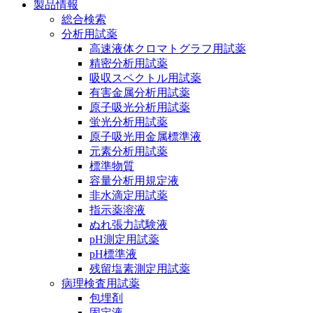
製品情報
総合検索
分析用試薬
高速液体クロマトグラフ用試薬
精密分析用試薬
吸収スペクトル用試薬
有害金属分析用試薬
原子吸光分析用試薬
蛍光分析用試薬
原子吸光用金属標準液
元素分析用試薬
標準物質
容量分析用規定液
非水滴定用試薬
指示薬溶液
ぬれ張力試験液
pH測定用試薬
pH標準液
残留塩素測定用試薬
病理検査用試薬
包埋剤
固定液